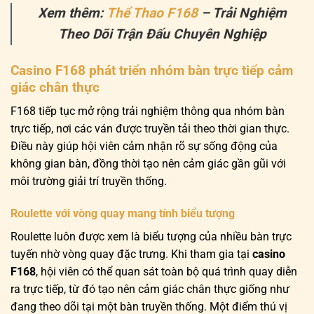
Xem thêm:
Thể Thao F168
– Trải Nghiệm
Theo Dõi Trận Đấu Chuyên Nghiệp
Casino F168 phát triển nhóm bàn trực tiếp cảm
giác chân thực
F168 tiếp tục mở rộng trải nghiệm thông qua nhóm bàn
trực tiếp, nơi các ván được truyền tải theo thời gian thực.
Điều này giúp hội viên cảm nhận rõ sự sống động của
không gian bàn, đồng thời tạo nên cảm giác gần gũi với
môi trường giải trí truyền thống.
Roulette với vòng quay mang tính biểu tượng
Roulette luôn được xem là biểu tượng của nhiều bàn trực
tuyến nhờ vòng quay đặc trưng. Khi tham gia tại
casino
F168
, hội viên có thể quan sát toàn bộ quá trình quay diễn
ra trực tiếp, từ đó tạo nên cảm giác chân thực giống như
đang theo dõi tại một bàn truyền thống. Một điểm thú vị