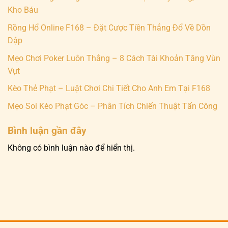
Kho Báu
Rồng Hổ Online F168 – Đặt Cược Tiền Thắng Đổ Về Dồn
Dập
Mẹo Chơi Poker Luôn Thắng – 8 Cách Tài Khoản Tăng Vùn
Vụt
Kèo Thẻ Phạt – Luật Chơi Chi Tiết Cho Anh Em Tại F168
Mẹo Soi Kèo Phạt Góc – Phân Tích Chiến Thuật Tấn Công
Bình luận gần đây
Không có bình luận nào để hiển thị.