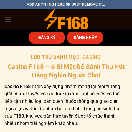
Bỏ
ADD ANYTHING HERE OR JUST REMOVE IT...
qua
nội
dung
ĐĂNG KÝ
ĐĂNG NHẬP
LƯU TRỮ DANH MỤC:
CASINO
Casino F168 – 6 Bí Mật Để Sảnh Thu Hút
Hàng Nghìn Người Chơi
Casino F168
được xây dựng nhằm mang lại môi trường
giải trí trực tuyến có cấu trúc rõ ràng, nơi hội viên có thể
tiếp cận nhiều loại bàn quen thuộc thông qua giao diện
mạch lạc và tốc độ phản hồi ổn định. Trong hệ sinh thái
của
F168
, khu vực bàn trực tuyến được tổ chức thành
nhiều nhóm trải nghiệm khác nhau.