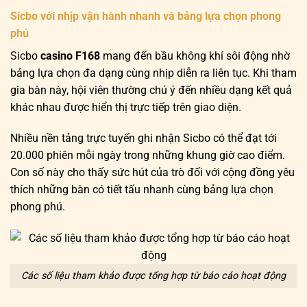
Sicbo với nhịp vận hành nhanh và bảng lựa chọn phong
phú
Sicbo
casino F168
mang đến bầu không khí sôi động nhờ
bảng lựa chọn đa dạng cùng nhịp diễn ra liên tục. Khi tham
gia bàn này, hội viên thường chú ý đến nhiều dạng kết quả
khác nhau được hiển thị trực tiếp trên giao diện.
Nhiều nền tảng trực tuyến ghi nhận Sicbo có thể đạt tới
20.000 phiên mỗi ngày trong những khung giờ cao điểm.
Con số này cho thấy sức hút của trò đối với cộng đồng yêu
thích những bàn có tiết tấu nhanh cùng bảng lựa chọn
phong phú.
Các số liệu tham khảo được tổng hợp từ báo cáo hoạt động