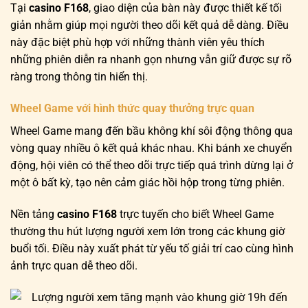
Tại
casino F168
, giao diện của bàn này được thiết kế tối
giản nhằm giúp mọi người theo dõi kết quả dễ dàng. Điều
này đặc biệt phù hợp với những thành viên yêu thích
những phiên diễn ra nhanh gọn nhưng vẫn giữ được sự rõ
ràng trong thông tin hiển thị.
Wheel Game với hình thức quay thưởng trực quan
Wheel Game mang đến bầu không khí sôi động thông qua
vòng quay nhiều ô kết quả khác nhau. Khi bánh xe chuyển
động, hội viên có thể theo dõi trực tiếp quá trình dừng lại ở
một ô bất kỳ, tạo nên cảm giác hồi hộp trong từng phiên.
Nền tảng
casino F168
trực tuyến cho biết Wheel Game
thường thu hút lượng người xem lớn trong các khung giờ
buổi tối. Điều này xuất phát từ yếu tố giải trí cao cùng hình
ảnh trực quan dễ theo dõi.