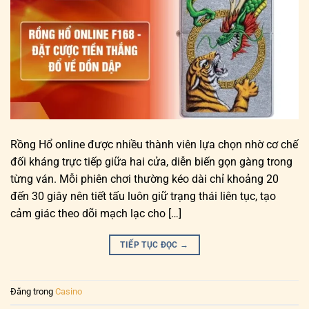
Rồng Hổ online được nhiều thành viên lựa chọn nhờ cơ chế
đối kháng trực tiếp giữa hai cửa, diễn biến gọn gàng trong
từng ván. Mỗi phiên chơi thường kéo dài chỉ khoảng 20
đến 30 giây nên tiết tấu luôn giữ trạng thái liên tục, tạo
cảm giác theo dõi mạch lạc cho […]
TIẾP TỤC ĐỌC
→
Đăng trong
Casino