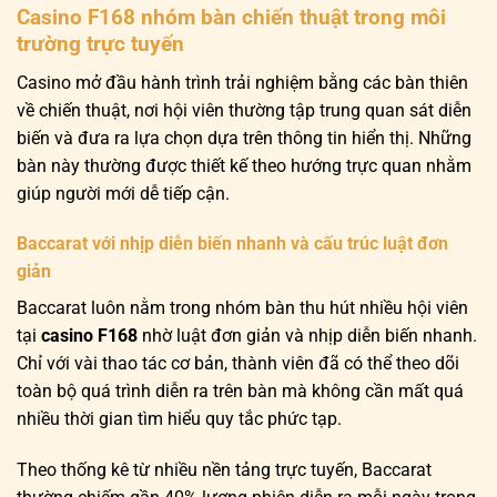
Casino F168 nhóm bàn chiến thuật trong môi
trường trực tuyến
Casino mở đầu hành trình trải nghiệm bằng các bàn thiên
về chiến thuật, nơi hội viên thường tập trung quan sát diễn
biến và đưa ra lựa chọn dựa trên thông tin hiển thị. Những
bàn này thường được thiết kế theo hướng trực quan nhằm
giúp người mới dễ tiếp cận.
Baccarat với nhịp diễn biến nhanh và cấu trúc luật đơn
giản
Baccarat luôn nằm trong nhóm bàn thu hút nhiều hội viên
tại
casino F168
nhờ luật đơn giản và nhịp diễn biến nhanh.
Chỉ với vài thao tác cơ bản, thành viên đã có thể theo dõi
toàn bộ quá trình diễn ra trên bàn mà không cần mất quá
nhiều thời gian tìm hiểu quy tắc phức tạp.
Theo thống kê từ nhiều nền tảng trực tuyến, Baccarat