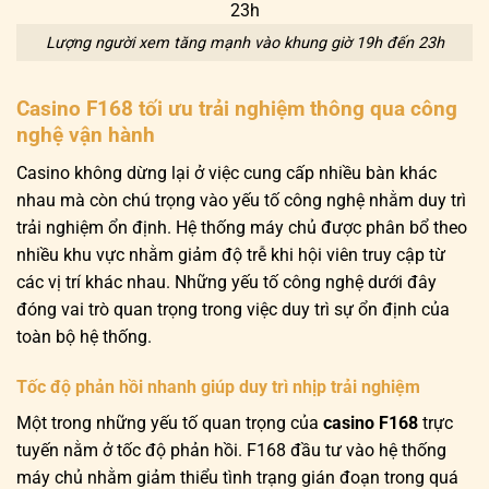
Lượng người xem tăng mạnh vào khung giờ 19h đến 23h
Casino F168 tối ưu trải nghiệm thông qua công
nghệ vận hành
Casino không dừng lại ở việc cung cấp nhiều bàn khác
nhau mà còn chú trọng vào yếu tố công nghệ nhằm duy trì
trải nghiệm ổn định. Hệ thống máy chủ được phân bổ theo
nhiều khu vực nhằm giảm độ trễ khi hội viên truy cập từ
các vị trí khác nhau. Những yếu tố công nghệ dưới đây
đóng vai trò quan trọng trong việc duy trì sự ổn định của
toàn bộ hệ thống.
Tốc độ phản hồi nhanh giúp duy trì nhịp trải nghiệm
Một trong những yếu tố quan trọng của
casino F168
trực
tuyến nằm ở tốc độ phản hồi. F168 đầu tư vào hệ thống
máy chủ nhằm giảm thiểu tình trạng gián đoạn trong quá