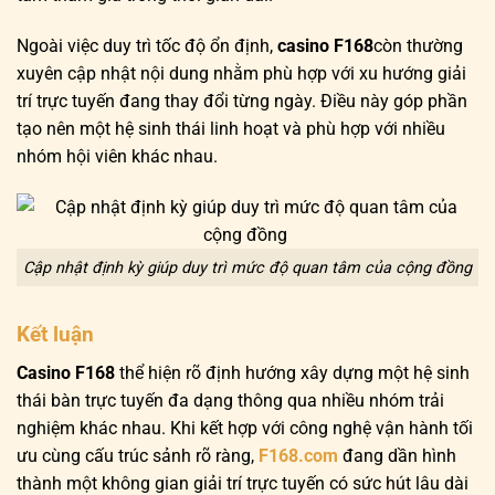
Ngoài việc duy trì tốc độ ổn định,
casino F168
còn thường
xuyên cập nhật nội dung nhằm phù hợp với xu hướng giải
trí trực tuyến đang thay đổi từng ngày. Điều này góp phần
tạo nên một hệ sinh thái linh hoạt và phù hợp với nhiều
nhóm hội viên khác nhau.
Cập nhật định kỳ giúp duy trì mức độ quan tâm của cộng đồng
Kết luận
Casino F168
thể hiện rõ định hướng xây dựng một hệ sinh
thái bàn trực tuyến đa dạng thông qua nhiều nhóm trải
nghiệm khác nhau. Khi kết hợp với công nghệ vận hành tối
ưu cùng cấu trúc sảnh rõ ràng,
F168.com
đang dần hình
thành một không gian giải trí trực tuyến có sức hút lâu dài