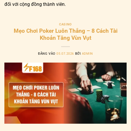
đối với cộng đồng thành viên.
CASINO
Mẹo Chơi Poker Luôn Thắng – 8 Cách Tài
Khoản Tăng Vùn Vụt
ĐĂNG VÀO
05.07.2026
BỞI
ADMIN