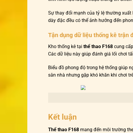
Sự thay đổi mạnh của tỷ lệ thường xuất h
dày đặc đều có thể ảnh hưởng đến phon
Tận dụng dữ liệu thống kê trận 
Kho thống kê tại
thể thao F168
cung cấp 
Các dữ liệu này giúp đánh giá lối chơi 
Biểu đồ phong độ trong hệ thống giúp ng
sân nhà nhưng gặp khó khăn khi chơi trê
Kết luận
Thể thao F168
mang đến môi trường theo