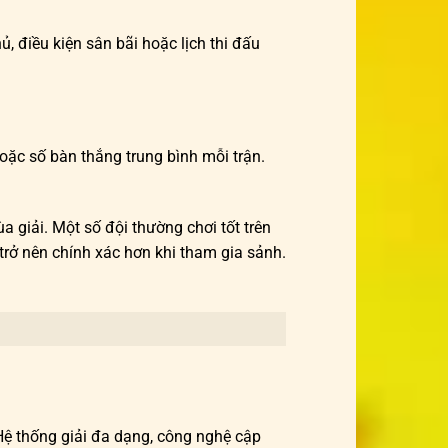
, điều kiện sân bãi hoặc lịch thi đấu
oặc số bàn thắng trung bình mỗi trận.
 giải. Một số đội thường chơi tốt trên
trở nên chính xác hơn khi tham gia sảnh.
Hệ thống giải đa dạng, công nghệ cập