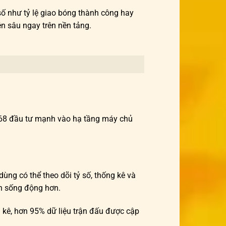
số như tỷ lệ giao bóng thành công hay
ên sâu ngay trên nền tảng.
F168 đầu tư mạnh vào hạ tầng máy chủ
dùng có thể theo dõi tỷ số, thống kê và
nên sống động hơn.
 kê, hơn 95% dữ liệu trận đấu được cập