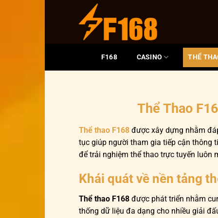
Bỏ
qua
nội
dung
F168
CASINO
THỂ THA
Thể Thao F16
Thể thao F168
được xây dựng nhằm đáp ứ
tục giúp người tham gia tiếp cận thông 
để trải nghiệm thể thao trực tuyến luôn
Khái quát về nền tảng t
Thể thao F168
được phát triển nhằm cung
thống dữ liệu đa dạng cho nhiều giải đấu 