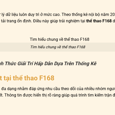
 lý dữ liệu luôn duy trì ở mức cao. Theo thống kê nội bộ năm 20
 tải trang ổn định. Điều này giúp trải nghiệm tại
thể thao F168
d
Tìm hiểu chung về thể thao F168
h Thức Giải Trí Hấp Dẫn Dựa Trên Thống Kê
 tại thể thao F168
đa dạng nhằm đáp ứng nhu cầu theo dõi của nhiều nhóm người
iết. Thông tin được hiển thị rõ ràng giúp quá trình tìm kiếm trận