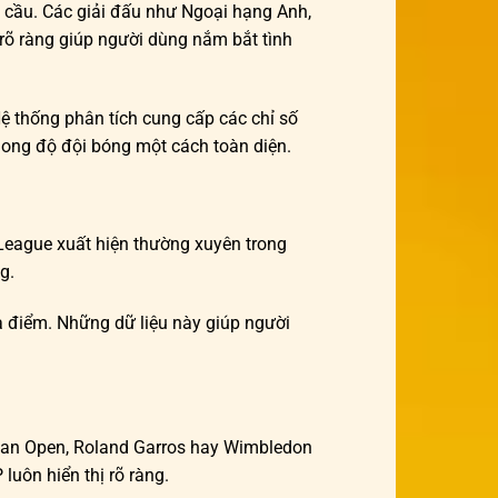
n cầu. Các giải đấu như Ngoại hạng Anh,
 rõ ràng giúp người dùng nắm bắt tình
Hệ thống phân tích cung cấp các chỉ số
phong độ đội bóng một cách toàn diện.
League xuất hiện thường xuyên trong
g.
a điểm. Những dữ liệu này giúp người
lian Open, Roland Garros hay Wimbledon
luôn hiển thị rõ ràng.