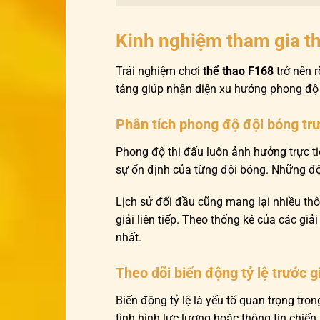
Kinh nghiệm tham gia th
Trải nghiệm chơi
thể thao F168
trở nên r
tảng giúp nhận diện xu hướng phong độ
Phân tích phong độ đội bóng trư
Phong độ thi đấu luôn ảnh hưởng trực ti
sự ổn định của từng đội bóng. Những đội
Lịch sử đối đầu cũng mang lại nhiều thôn
giải liên tiếp. Theo thống kê của các gi
nhất.
Theo dõi biến động tỷ lệ trước g
Biến động tỷ lệ là yếu tố quan trọng tro
tình hình lực lượng hoặc thông tin chiến