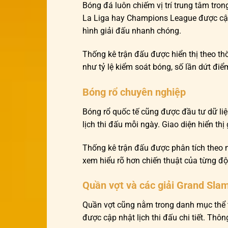
Bóng đá luôn chiếm vị trí trung tâm tro
La Liga hay Champions League được cập n
hình giải đấu nhanh chóng.
Thống kê trận đấu được hiển thị theo thờ
như tỷ lệ kiểm soát bóng, số lần dứt đi
Bóng rổ chuyên nghiệp
Bóng rổ quốc tế cũng được đầu tư dữ liệ
lịch thi đấu mỗi ngày. Giao diện hiển th
Thống kê trận đấu được phân tích theo n
xem hiểu rõ hơn chiến thuật của từng độ
Quần vợt và các giải Grand Sla
Quần vợt cũng nằm trong danh mục thể t
được cập nhật lịch thi đấu chi tiết. Thô