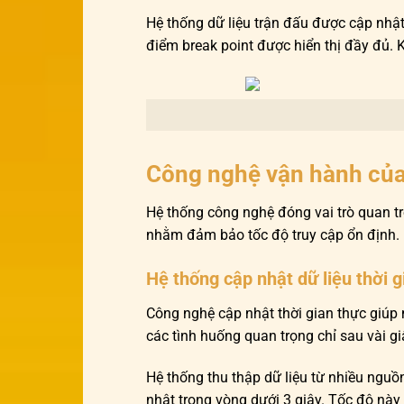
Hệ thống dữ liệu trận đấu được cập nhật
điểm break point được hiển thị đầy đủ. K
Công nghệ vận hành của
Hệ thống công nghệ đóng vai trò quan t
nhằm đảm bảo tốc độ truy cập ổn định.
Hệ thống cập nhật dữ liệu thời g
Công nghệ cập nhật thời gian thực giúp m
các tình huống quan trọng chỉ sau vài gi
Hệ thống thu thập dữ liệu từ nhiều ngu
nhật trong vòng dưới 3 giây. Tốc độ này 