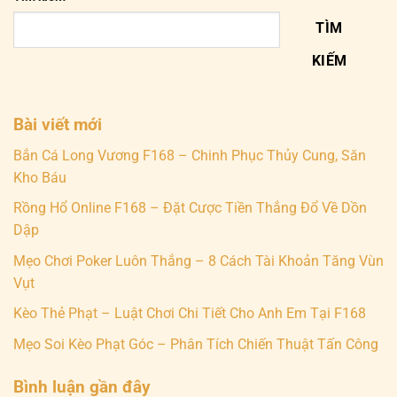
TÌM
KIẾM
Bài viết mới
Bắn Cá Long Vương F168 – Chinh Phục Thủy Cung, Săn
Kho Báu
Rồng Hổ Online F168 – Đặt Cược Tiền Thắng Đổ Về Dồn
Dập
Mẹo Chơi Poker Luôn Thắng – 8 Cách Tài Khoản Tăng Vùn
Vụt
Kèo Thẻ Phạt – Luật Chơi Chi Tiết Cho Anh Em Tại F168
Mẹo Soi Kèo Phạt Góc – Phân Tích Chiến Thuật Tấn Công
Bình luận gần đây