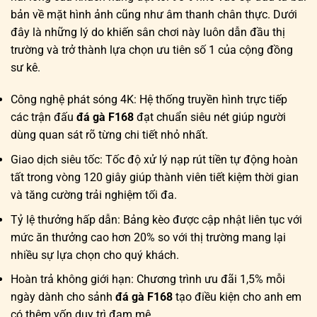
bản về mặt hình ảnh cũng như âm thanh chân thực. Dưới
đây là những lý do khiến sân chơi này luôn dẫn đầu thị
trường và trở thành lựa chọn ưu tiên số 1 của cộng đồng
sư kê.
Công nghệ phát sóng 4K: Hệ thống truyền hình trực tiếp
các trận đấu
đá gà F168
đạt chuẩn siêu nét giúp người
dùng quan sát rõ từng chi tiết nhỏ nhất.
Giao dịch siêu tốc: Tốc độ xử lý nạp rút tiền tự động hoàn
tất trong vòng 120 giây giúp thành viên tiết kiệm thời gian
và tăng cường trải nghiệm tối đa.
Tỷ lệ thưởng hấp dẫn: Bảng kèo được cập nhật liên tục với
mức ăn thưởng cao hơn 20% so với thị trường mang lại
nhiều sự lựa chọn cho quý khách.
Hoàn trả không giới hạn: Chương trình ưu đãi 1,5% mỗi
ngày dành cho sảnh
đá gà F168
tạo điều kiện cho anh em
có thêm vốn duy trì đam mê.