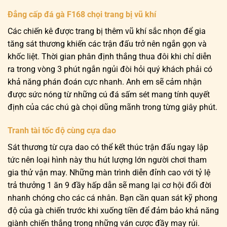
Đẳng cấp đá gà F168 chọi trang bị vũ khí
Các chiến kê được trang bị thêm vũ khí sắc nhọn để gia
tăng sát thương khiến các trận đấu trở nên ngắn gọn và
khốc liệt. Thời gian phân định thắng thua đôi khi chỉ diễn
ra trong vòng 3 phút ngắn ngủi đòi hỏi quý khách phải có
khả năng phán đoán cực nhanh. Anh em sẽ cảm nhận
được sức nóng từ những cú đá sấm sét mang tính quyết
định của các chú gà chọi dũng mãnh trong từng giây phút.
Tranh tài tốc độ cùng cựa dao
Sát thương từ cựa dao có thể kết thúc trận đấu ngay lập
tức nên loại hình này thu hút lượng lớn người chơi tham
gia thử vận may. Những màn trình diễn đỉnh cao với tỷ lệ
trả thưởng 1 ăn 9 đầy hấp dẫn sẽ mang lại cơ hội đổi đời
nhanh chóng cho các cá nhân. Bạn cần quan sát kỹ phong
độ của gà chiến trước khi xuống tiền để đảm bảo khả năng
giành chiến thắng trong những ván cược đầy may rủi.