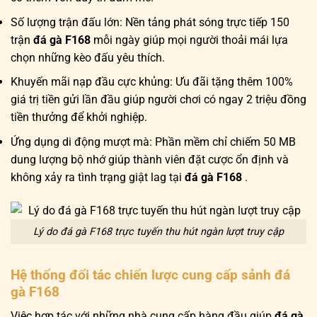
Số lượng trận đấu lớn: Nền tảng phát sóng trực tiếp 150
trận
đá gà F168
mỗi ngày giúp mọi người thoải mái lựa
chọn những kèo đấu yêu thích.
Khuyến mãi nạp đầu cực khủng: Ưu đãi tặng thêm 100%
giá trị tiền gửi lần đầu giúp người chơi có ngay 2 triệu đồng
tiền thưởng để khởi nghiệp.
Ứng dụng di động mượt mà: Phần mềm chỉ chiếm 50 MB
dung lượng bộ nhớ giúp thành viên đặt cược ổn định và
không xảy ra tình trạng giật lag tại
đá gà F168
.
Lý do đá gà F168 trực tuyến thu hút ngàn lượt truy cập
Hệ thống đối tác chiến lược cung cấp sảnh đá
gà F168
Việc hợp tác với những nhà cung cấp hàng đầu giúp
đá gà