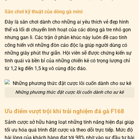
Sân chơi kỹ thuật của dòng gà mini
Đây là sân chơi dành cho những ai yêu thích vẻ đẹp hình
thể và lối di chuyển linh hoạt của các dòng gà tre nhỏ gọn
nhưng gan lì. Các trận ở phân khúc này luôn đề cao tính
cống hiến với những đòn cáo độc lạ giúp người dùng có
những giây phút thư giãn. Hội viên sẽ được chứng kiến sự
tinh quái và bền bỉ của những chiến kê có trọng lượng chỉ
từ 1,2 kg đến 1,5 kg vô cùng độc đáo.
Những phương thức đặt cược lôi cuốn dành cho sư kê
Ưu điểm vượt trội khi trải nghiệm đá gà F168
Sảnh cược sở hữu hàng loạt những tính năng hiện đại giúp
tối ưu hóa quá trình đặt cược và theo dõi trực tiếp. Mức độ
hài lòng của khách hàng đạt tới 98% nhờ vào sự đầu tư bài