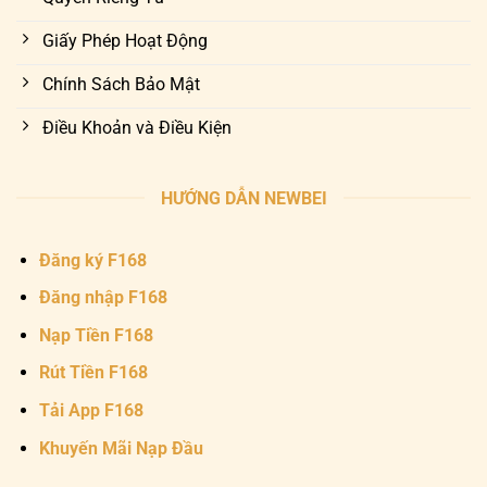
Giấy Phép Hoạt Động
Chính Sách Bảo Mật
Điều Khoản và Điều Kiện
HƯỚNG DẪN NEWBEI
Đăng ký F168
Đăng nhập F168
Nạp Tiền F168
Rút Tiền F168
Tải App F168
Khuyến Mãi Nạp Đầu