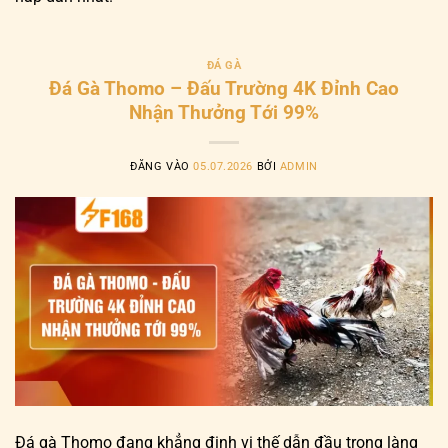
ĐÁ GÀ
Đá Gà Thomo – Đấu Trường 4K Đỉnh Cao
Nhận Thưởng Tới 99%
ĐĂNG VÀO
05.07.2026
BỞI
ADMIN
Đá gà Thomo đang khẳng định vị thế dẫn đầu trong làng