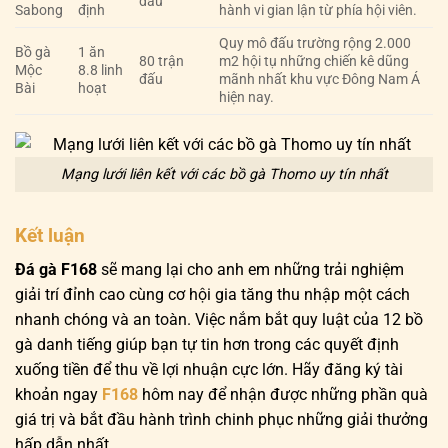
đấu
Sabong
định
hành vi gian lận từ phía hội viên.
Quy mô đấu trường rộng 2.000
Bồ gà
1 ăn
80 trận
m2 hội tụ những chiến kê dũng
Mộc
8.8 linh
đấu
mãnh nhất khu vực Đông Nam Á
Bài
hoạt
hiện nay.
Mạng lưới liên kết với các bồ gà Thomo uy tín nhất
Kết luận
Đá gà F168
sẽ mang lại cho anh em những trải nghiệm
giải trí đỉnh cao cùng cơ hội gia tăng thu nhập một cách
nhanh chóng và an toàn. Việc nắm bắt quy luật của 12 bồ
gà danh tiếng giúp bạn tự tin hơn trong các quyết định
xuống tiền để thu về lợi nhuận cực lớn. Hãy đăng ký tài
khoản ngay
F168
hôm nay để nhận được những phần quà
giá trị và bắt đầu hành trình chinh phục những giải thưởng
hấp dẫn nhất.