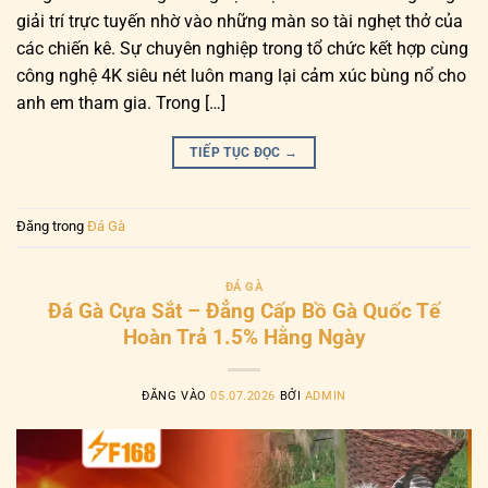
giải trí trực tuyến nhờ vào những màn so tài nghẹt thở của
các chiến kê. Sự chuyên nghiệp trong tổ chức kết hợp cùng
công nghệ 4K siêu nét luôn mang lại cảm xúc bùng nổ cho
anh em tham gia. Trong […]
TIẾP TỤC ĐỌC
→
Đăng trong
Đá Gà
ĐÁ GÀ
Đá Gà Cựa Sắt – Đẳng Cấp Bồ Gà Quốc Tế
Hoàn Trả 1.5% Hằng Ngày
ĐĂNG VÀO
05.07.2026
BỞI
ADMIN