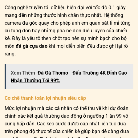
Công nghệ truyền tải dữ liệu hiện đại với tốc độ 0.1 giây
mang đến những thước hình chân thực nhất. Hệ thống
camera đa góc quay cho phép anh em quan sát tỉ mỉ từng
cú tung đòn hay những pha né đòn điêu luyện của chiến
kê. Đây là yếu tố then chốt tạo nên sự minh bạch cho bộ
môn
đá gà cựa dao
khi mọi diễn biến đều được ghi lại rõ
ràng.
Xem Thêm
Đá Gà Thomo - Đấu Trường 4K Đỉnh Cao
Nhận Thưởng Tới 99%
Cơ chế thanh toán lợi nhuận siêu cấp
Mức lợi nhuận mà các cá nhân có thể thu về khi dự đoán
chính xác kết quả thường dao động ở ngưỡng 1 ăn 99 vô
cùng hấp dẫn. Các kèo cược được cập nhật liên tục dựa
trên phong độ thực tế của chiến kê giúp bạn dễ dàng đưa