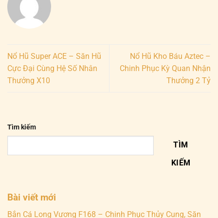
Nổ Hũ Super ACE – Săn Hũ
Nổ Hũ Kho Báu Aztec –
Cực Đại Cùng Hệ Số Nhân
Chinh Phục Kỳ Quan Nhận
Thưởng X10
Thưởng 2 Tỷ
Tìm kiếm
TÌM
KIẾM
Bài viết mới
Bắn Cá Long Vương F168 – Chinh Phục Thủy Cung, Săn