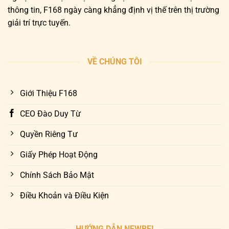
thông tin, F168 ngày càng khẳng định vị thế trên thị trường
giải trí trực tuyến.
VỀ CHÚNG TÔI
Giới Thiệu F168
CEO Đào Duy Từ
Quyền Riêng Tư
Giấy Phép Hoạt Động
Chính Sách Bảo Mật
Điều Khoản và Điều Kiện
HƯỚNG DẪN NEWBEI