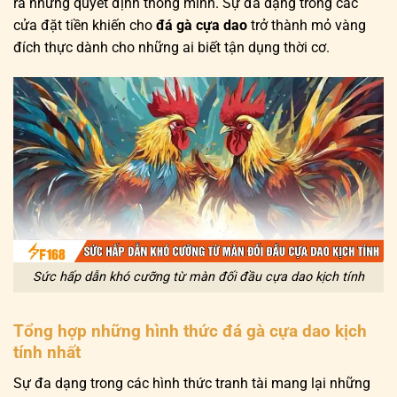
ra những quyết định thông minh. Sự đa dạng trong các
cửa đặt tiền khiến cho
đá gà cựa dao
trở thành mỏ vàng
đích thực dành cho những ai biết tận dụng thời cơ.
Sức hấp dẫn khó cưỡng từ màn đối đầu cựa dao kịch tính
Tổng hợp những hình thức đá gà cựa dao kịch
tính nhất
Sự đa dạng trong các hình thức tranh tài mang lại những