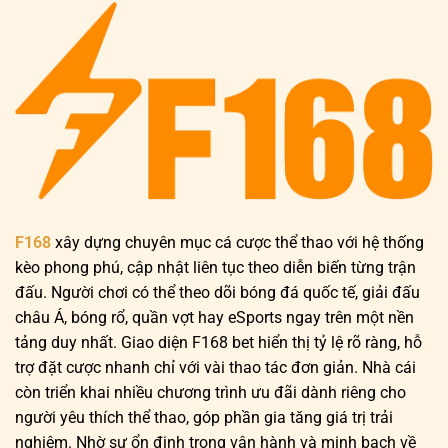
F168
xây dựng chuyên mục cá cược thể thao với hệ thống
kèo phong phú, cập nhật liên tục theo diễn biến từng trận
đấu. Người chơi có thể theo dõi bóng đá quốc tế, giải đấu
châu Á, bóng rổ, quần vợt hay eSports ngay trên một nền
tảng duy nhất. Giao diện F168 bet hiển thị tỷ lệ rõ ràng, hỗ
trợ đặt cược nhanh chỉ với vài thao tác đơn giản. Nhà cái
còn triển khai nhiều chương trình ưu đãi dành riêng cho
người yêu thích thể thao, góp phần gia tăng giá trị trải
nghiệm. Nhờ sự ổn định trong vận hành và minh bạch về